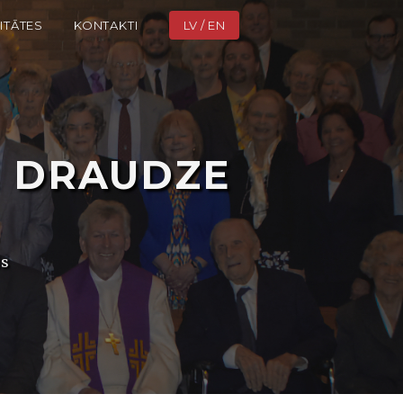
ITĀTES
KONTAKTI
LV / EN
ā
DRAUDZE
is