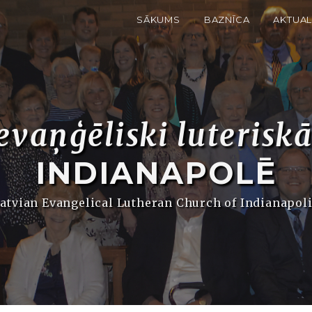
SĀKUMS
BAZNĪCA
AKTUAL
evaņģēliski luterisk
INDIANAPOLĒ
atvian Evangelical Lutheran Church of Indianapol