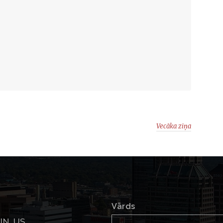
Vecāka ziņa
Vārds
 IN, US