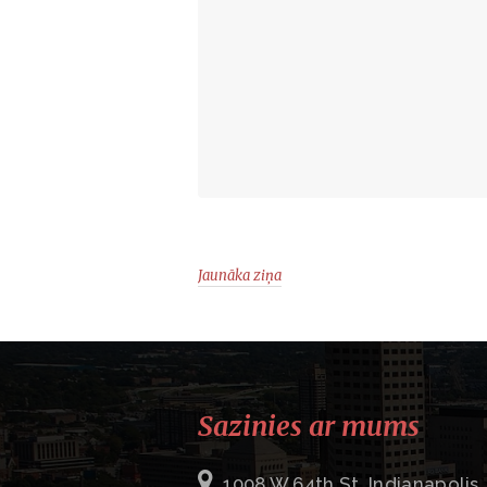
Jaunāka ziņa
Sazinies ar mums
1008 W 64th St. Indianapolis,