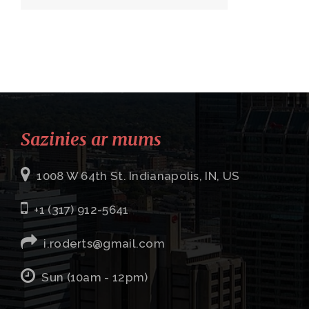
Sazinies ar mums
1008 W 64th St. Indianapolis, IN, US
+1 (317) 912-5641
i.roderts@gmail.com
Sun (10am - 12pm)